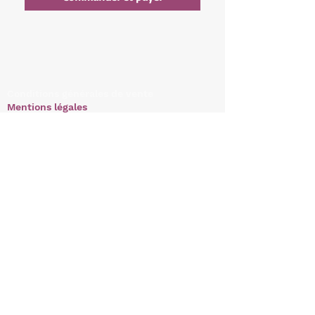
Conditions générales de vente
Mentions légales
Politique de confidentialité
Délais de fabrication
Mon compte
Retrouvez nous sur les réseaux