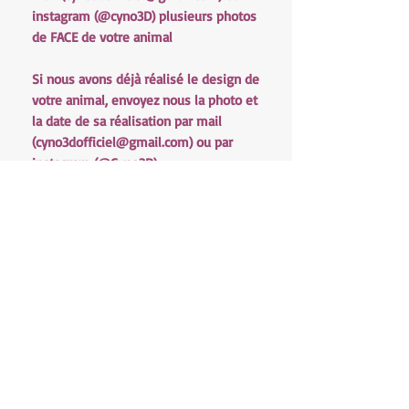
instagram (@cyno3D) plusieurs photos
de FACE de votre animal
Si nous avons déjà réalisé le design de
votre animal, envoyez nous la photo et
la date de sa réalisation par mail
(cyno3dofficiel@gmail.com) ou par
instagram (@Cyno3D)
Pour une demande particulière ou une
question n'hésitez pas à nous
contacter par mail:
cyno3dofficiel@gmail.com .
Les délais de fabrication sont estimés
entre 6 & 8 semaines pour les
vêtements, veuillez vous référez à
notre page "délais de fabrication "
pour plus de détails.