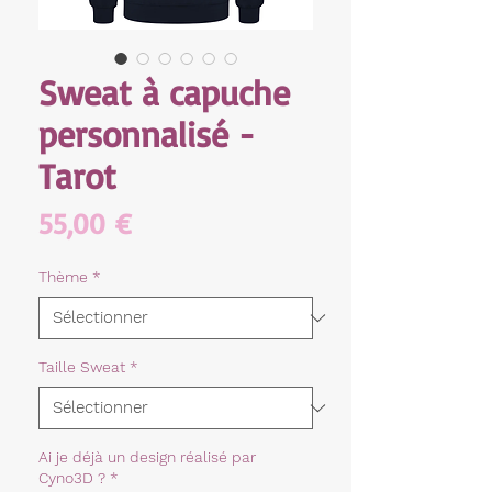
Sweat à capuche
personnalisé -
Tarot
Prix
55,00 €
Thème
*
Taille Sweat
*
Ai je déjà un design réalisé par
Cyno3D ?
*