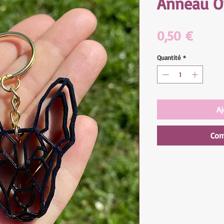
Anneau O
Prix
0,50 €
Quantité
*
Aj
Com