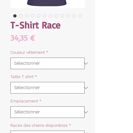
T-Shirt Race
Prix
34,35 €
Couleur vêtement
*
Taille T shirt
*
Emplacement
*
Races des chiens disponibles
*