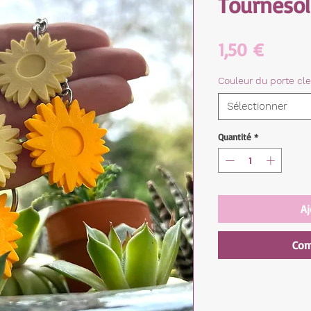
Tournesol
Prix
1,50 €
Couleur du porte cle
Sélectionner
Quantité
*
Aj
Com