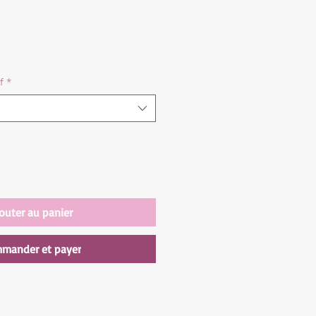
f
*
outer au panier
mander et payer